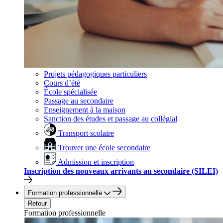
Projets pédagogiques particuliers
Cours d’été
École spécialisée
Passage au secondaire
Enseignement à la maison
Sanction des études et passage au collégial
Transport scolaire
Trouver une école secondaire
Admission et inscription
Inscription des nouveaux arrivants au secondaire (SILEI)
Formation professionnelle
Retour
Formation professionnelle