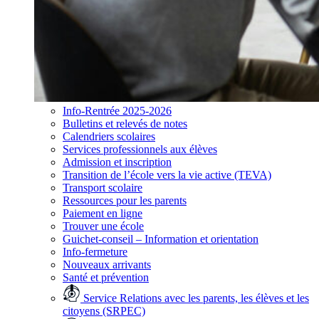
Info-Rentrée 2025-2026
Bulletins et relevés de notes
Calendriers scolaires
Services professionnels aux élèves
Admission et inscription
Transition de l’école vers la vie active (TEVA)
Transport scolaire
Ressources pour les parents
Paiement en ligne
Trouver une école
Guichet-conseil – Information et orientation
Info-fermeture
Nouveaux arrivants
Santé et prévention
Service Relations avec les parents, les élèves et les
citoyens (SRPEC)