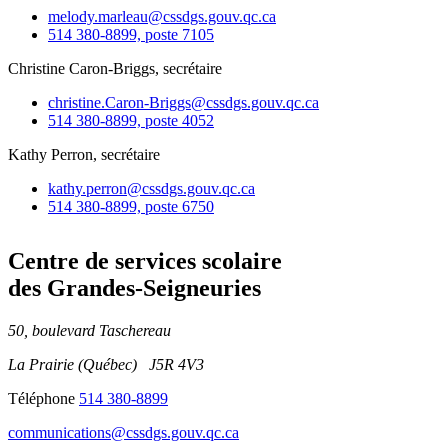
melody.marleau@cssdgs.gouv.qc.ca
514 380-8899, poste 7105
Christine
Caron-Briggs
, secrétaire
christine.Caron-Briggs@cssdgs.gouv.qc.ca
514 380-8899, poste 4052
Kathy
Perron
, secrétaire
kathy.perron@cssdgs.gouv.qc.ca
514 380-8899, poste 6750
Centre de services scolaire
des Grandes‑Seigneuries
50, boulevard Taschereau
La Prairie (Québec) J5R 4V3
Téléphone
514 380-8899
communications@cssdgs.gouv.qc.ca