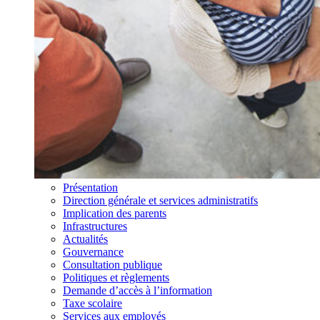
Présentation
Direction générale et services administratifs
Implication des parents
Infrastructures
Actualités
Gouvernance
Consultation publique
Politiques et règlements
Demande d’accès à l’information
Taxe scolaire
Services aux employés