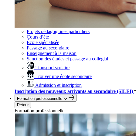
Projets pédagogiques particuliers
Cours d’été
École spécialisée
Passage au secondaire
Enseignement à la maison
Sanction des études et passage au collégial
Transport scolaire
Trouver une école secondaire
Admission et inscription
Inscription des nouveaux arrivants au secondaire (SILEI)
Formation professionnelle
Retour
Formation professionnelle