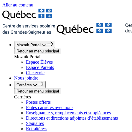
Aller au contenu
Mozaïk Portail
Retour au menu principal
Mozaïk Portail
Espace Élèves
Espace Parents
Clic école
Nous joindre
Carrières
Retour au menu principal
Carrières
Postes offerts
Faites carrières avec nous
Enseignant.e.s, remplacements et suppléances
Directions et directions adjointes d’établissements
Stagiaires
Retraité·e·s