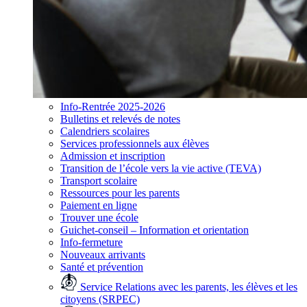
Info-Rentrée 2025-2026
Bulletins et relevés de notes
Calendriers scolaires
Services professionnels aux élèves
Admission et inscription
Transition de l’école vers la vie active (TEVA)
Transport scolaire
Ressources pour les parents
Paiement en ligne
Trouver une école
Guichet-conseil – Information et orientation
Info-fermeture
Nouveaux arrivants
Santé et prévention
Service Relations avec les parents, les élèves et les
citoyens (SRPEC)