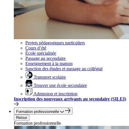
Projets pédagogiques particuliers
Cours d’été
École spécialisée
Passage au secondaire
Enseignement à la maison
Sanction des études et passage au collégial
Transport scolaire
Trouver une école secondaire
Admission et inscription
Inscription des nouveaux arrivants au secondaire (SILEI)
Formation professionnelle
Retour
Formation professionnelle