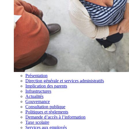
Présentation
Direction générale et services administratifs
Implication des parents
Infrastructures
Actualités
Gouvernance
Consultation publique
Politiques et règlements
Demande d’accès à l’information
Taxe scolaire
Services aux employés