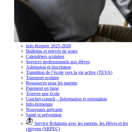
Info-Rentrée 2025-2026
Bulletins et relevés de notes
Calendriers scolaires
Services professionnels aux élèves
Admission et inscription
Transition de l’école vers la vie active (TEVA)
Transport scolaire
Ressources pour les parents
Paiement en ligne
Trouver une école
Guichet-conseil – Information et orientation
Info-fermeture
Nouveaux arrivants
Santé et prévention
Service Relations avec les parents, les élèves et les
citoyens (SRPEC)