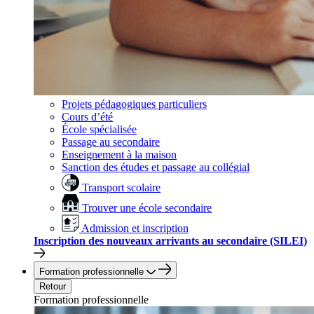
Projets pédagogiques particuliers
Cours d’été
École spécialisée
Passage au secondaire
Enseignement à la maison
Sanction des études et passage au collégial
Transport scolaire
Trouver une école secondaire
Admission et inscription
Inscription des nouveaux arrivants au secondaire (SILEI)
Formation professionnelle
Retour
Formation professionnelle