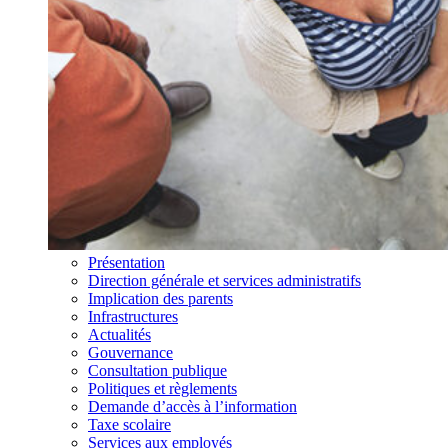
Présentation
Direction générale et services administratifs
Implication des parents
Infrastructures
Actualités
Gouvernance
Consultation publique
Politiques et règlements
Demande d’accès à l’information
Taxe scolaire
Services aux employés